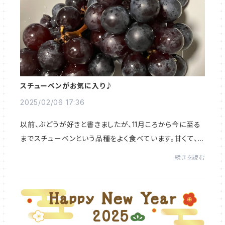
スチューベンがお気に入り♪
2025/02/06 17:36
以前、ぶどうが好きと書きましたが、11月ころから今に至る
までスチューベンという品種をよく食べています。甘くて、お
いしい (#^^#)しかも庶民の、きつねの、味方のお手頃価
続きを読む
格。このぶどう、置いてないスーパーも...