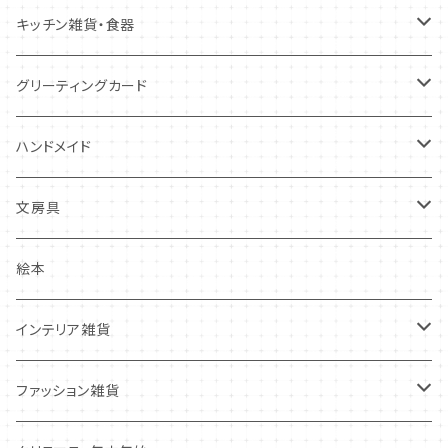
キツネ
キッチン雑貨・食器
犬
コースター・布製品
グリーティングカード
その他
食器
バースデーカード
ハンドメイド
その他
多目的カード
ニードルフエルト
文房具
クリスマス・冬の季節
ワッペン
ノート・メモ・付箋
絵本
ポストカード
抜型、シリコンモールド
レターセット
インテリア雑貨
その他
マステ・ステッカー等
置物
ファッション雑貨