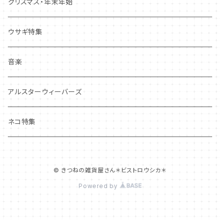
しおり・ブックマーク
布製品・ドイリー
キーホルダー・バッグチャーム
クリスマス・年末年始
その他
マグネット
アクセサリー
ウサギ特集
その他
ポーチ・バッグ
音楽
ギフトバッグ・巾着
ハンカチ・手拭い
アルスターウィーバーズ
その他
ネコ特集
© きつねの雑貨屋さん＊ビストロウシカ＊
Powered by