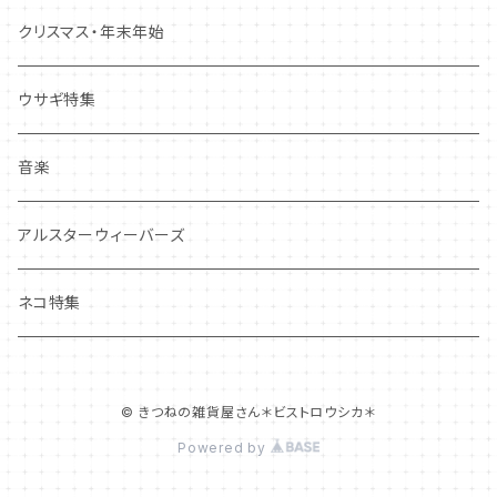
しおり・ブックマーク
布製品・ドイリー
キーホルダー・バッグチャーム
クリスマス・年末年始
その他
マグネット
アクセサリー
ウサギ特集
その他
ポーチ・バッグ
音楽
ギフトバッグ・巾着
ハンカチ・手拭い
アルスターウィーバーズ
その他
ネコ特集
© きつねの雑貨屋さん＊ビストロウシカ＊
Powered by