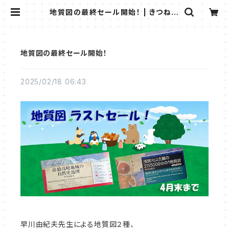
地質図の最終セール開始！ | きつねの
雑貨屋さん＊ビストロウシカ＊
地質図の最終セール開始！
2025/02/18 06:43
早川由紀夫先生による地質図２種、