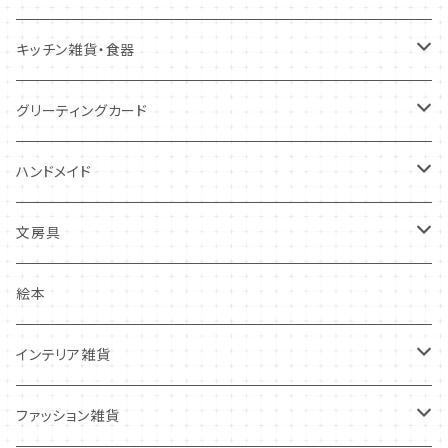
キツネ
キッチン雑貨・食器
犬
コースター・布製品
グリーティングカード
その他
食器
バースデーカード
ハンドメイド
その他
多目的カード
ニードルフエルト
文房具
クリスマス・冬の季節
ワッペン
ノート・メモ・付箋
絵本
ポストカード
抜型、シリコンモールド
レターセット
インテリア雑貨
その他
マステ・ステッカー等
置物
ファッション雑貨