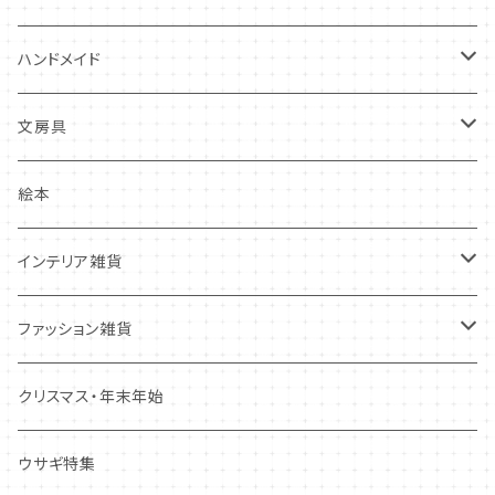
その他
食器
バースデーカード
ハンドメイド
その他
多目的カード
ニードルフエルト
文房具
クリスマス・冬の季節
ワッペン
ノート・メモ・付箋
絵本
ポストカード
抜型、シリコンモールド
レターセット
インテリア雑貨
その他
マステ・ステッカー等
置物
ファッション雑貨
しおり・ブックマーク
布製品・ドイリー
キーホルダー・バッグチャーム
クリスマス・年末年始
その他
マグネット
アクセサリー
ウサギ特集