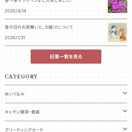
春～栞やワッペンなど入荷しました！
2026/4/14
雪の日のお見舞いと、お届けについて
2026/1/31
記事一覧を見る
CATEGORY
ぬいぐるみ
キツネ
キッチン雑貨・食器
犬
コースター・布製品
グリーティングカード