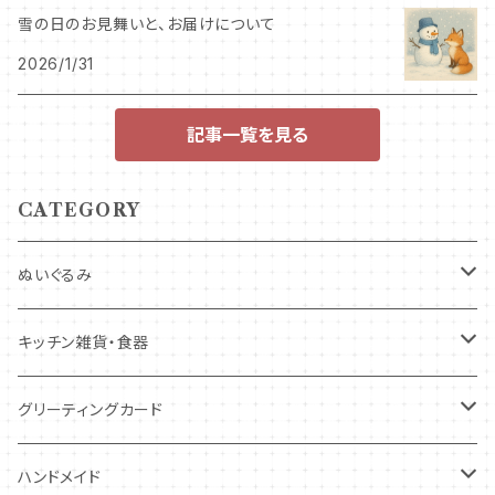
雪の日のお見舞いと、お届けについて
2026/1/31
記事一覧を見る
CATEGORY
ぬいぐるみ
キツネ
キッチン雑貨・食器
犬
コースター・布製品
グリーティングカード
その他
食器
バースデーカード
ハンドメイド