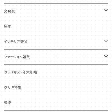
その他
多目的カード
ニードルフエルト
文房具
クリスマス・冬の季節
ワッペン
ノート・メモ・付箋
絵本
ポストカード
抜型、シリコンモールド
レターセット
インテリア雑貨
その他
マステ・ステッカー等
置物
ファッション雑貨
しおり・ブックマーク
布製品・ドイリー
キーホルダー・バッグチャーム
クリスマス・年末年始
その他
マグネット
アクセサリー
ウサギ特集
その他
ポーチ・バッグ
音楽