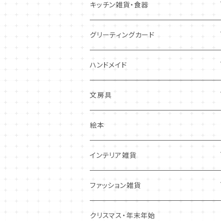
キツネ
キッチン雑貨・食器
犬
コースター・布製品
グリーティングカード
その他
食器
バースデーカード
ハンドメイド
その他
多目的カード
ニードルフエルト
文房具
クリスマス・冬の季節
ワッペン
ノート・メモ・付箋
絵本
ポストカード
抜型、シリコンモールド
レターセット
インテリア雑貨
その他
マステ・ステッカー等
置物
ファッション雑貨
しおり・ブックマーク
布製品・ドイリー
キーホルダー・バッグチャーム
クリスマス・年末年始