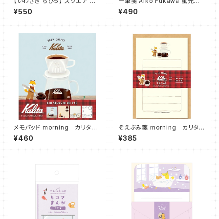
【いわさき ちひろ】 スクエア メ
一筆箋 Aiko Fukawa 蛍光色
モパッド
使用 Jardin 美濃和紙
¥550
¥490
メモパッド morning カリタ×
そえぶみ箋 morning カリタ×
古川紙工 キツネ
古川紙工 キツネ
¥460
¥385