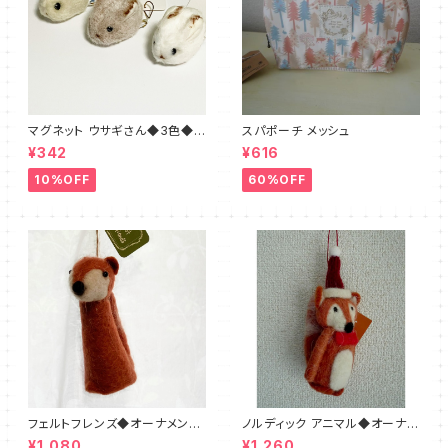
マグネット ウサギさん◆3色◆ブ
スパポーチ メッシュ
ラウン・ホワイト・ベージュ
¥342
¥616
10%OFF
60%OFF
フェルトフレンズ◆オーナメント
ノルディック アニマル◆オーナメ
フォックス
ント◆キツネ フェルト
¥1,080
¥1,260