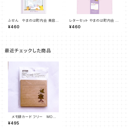
ふせん やまのは町内会 美容
レターセット やまのは町内会 美
付箋 キツネ レッサーパンダ リス
容 キツネ
¥460
¥460
最近チェックした商品
メモ録カード フリー MOO
MIN スナフキン
¥495