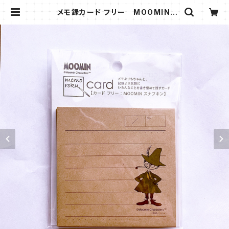
メモ録カード フリー MOOMIN ス
ナフキン | きつねの雑貨屋さん＊ビス
トロウシカ＊