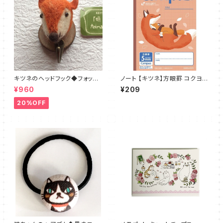
キツネのヘッドフック◆フォック
ノート 【キツネ】方眼罫 コクヨ
ス フエルト
キャンパス
¥960
¥209
20%OFF