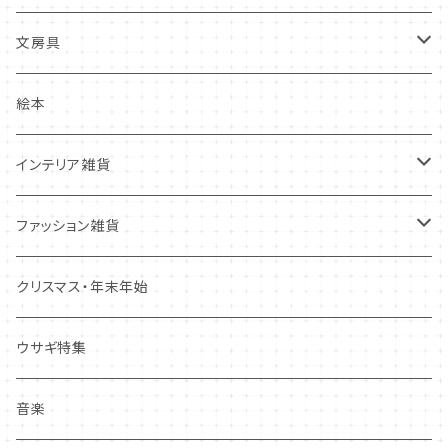
その他
多目的カード
ニードルフエルト
文房具
クリスマス・冬の季節
ワッペン
ノート・メモ・付箋
絵本
ポストカード
抜型、シリコンモールド
レターセット
インテリア雑貨
その他
マステ・ステッカー等
置物
ファッション雑貨
しおり・ブックマーク
布製品・ドイリー
キーホルダー・バッグチャーム
クリスマス・年末年始
その他
マグネット
アクセサリー
ウサギ特集
その他
ポーチ・バッグ
音楽