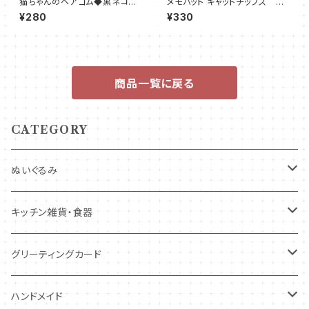
猫ちゃんのヘアゴム◆黒ネコ
メモパット キャットチップス メ
Ｓサイズ
モ帳 猫とバラ ネコ 吉沢美雪
¥280
¥330
商品一覧に戻る
CATEGORY
ぬいぐるみ
キツネ
キッチン雑貨・食器
犬
コースター・布製品
グリーティングカード
その他
食器
バースデーカード
ハンドメイド