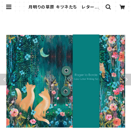
月明りの草原 キツネたち レターセッ
ト ロジャーラボード シール付き |
きつねの雑貨屋さん＊ビストロウシカ
＊