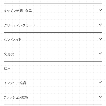
キツネ
キッチン雑貨・食器
犬
コースター・布製品
グリーティングカード
その他
食器
バースデーカード
ハンドメイド
その他
多目的カード
ニードルフエルト
文房具
クリスマス・冬の季節
ワッペン
ノート・メモ・付箋
絵本
ポストカード
抜型、シリコンモールド
レターセット
インテリア雑貨
その他
マステ・ステッカー等
置物
ファッション雑貨