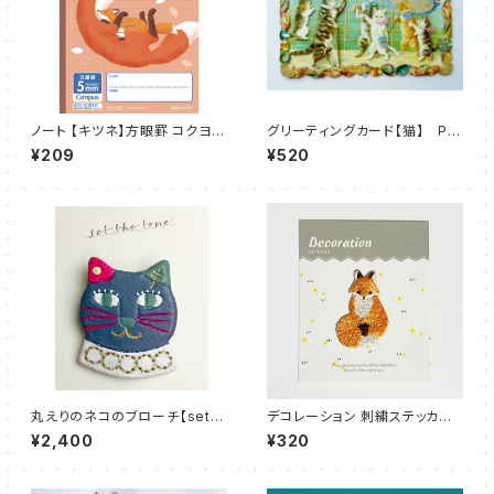
ノート 【キツネ】方眼罫 コクヨ
グリーティングカード【猫】 PU
キャンパス
NCH STUDIO
¥209
¥520
丸えりのネコのブローチ【set t
デコレーション 刺繍ステッカー
he tone】
キツネ かしこまりポーズ
¥2,400
¥320