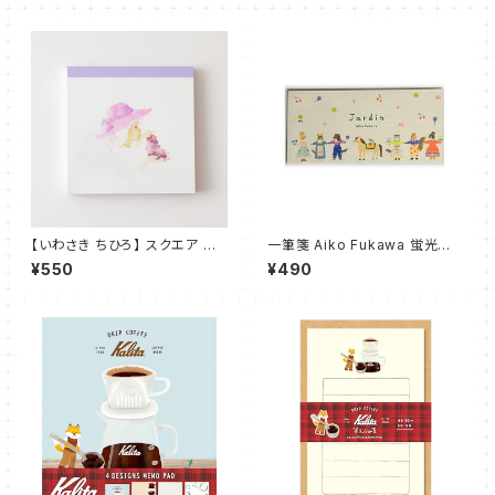
【いわさき ちひろ】 スクエア メ
一筆箋 Aiko Fukawa 蛍光色
モパッド
使用 Jardin 美濃和紙
¥550
¥490