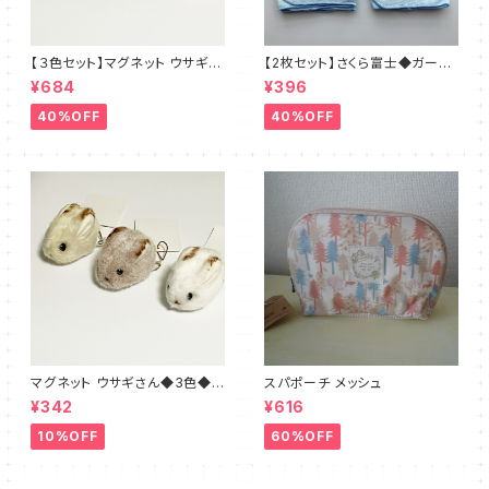
【３色セット】マグネット ウサギさ
【2枚セット】さくら富士◆ガーゼ
ん◆ブラウン・ホワイト・ベージ
のハンカチ 日本製
¥684
¥396
ュ
40%OFF
40%OFF
マグネット ウサギさん◆3色◆ブ
スパポーチ メッシュ
ラウン・ホワイト・ベージュ
¥342
¥616
10%OFF
60%OFF