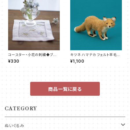
コースター・小花の刺繍◆ブル
キツネ ハマナカ フェルト羊毛キ
ー/ピンク 2色
ット さくだゆうこ
¥330
¥1,100
商品一覧に戻る
CATEGORY
ぬいぐるみ