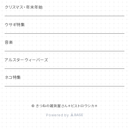
しおり・ブックマーク
布製品・ドイリー
キーホルダー・バッグチャーム
クリスマス・年末年始
その他
マグネット
アクセサリー
ウサギ特集
その他
ポーチ・バッグ
音楽
ギフトバッグ・巾着
ハンカチ・手拭い
アルスターウィーバーズ
その他
ネコ特集
© きつねの雑貨屋さん＊ビストロウシカ＊
Powered by