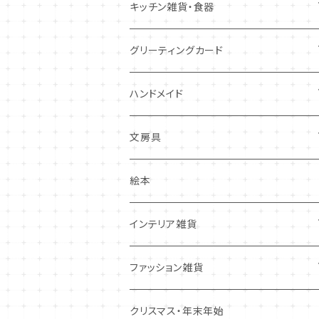
キツネ
キッチン雑貨・食器
犬
コースター・布製品
グリーティングカード
その他
食器
バースデーカード
ハンドメイド
その他
多目的カード
ニードルフエルト
文房具
クリスマス・冬の季節
ワッペン
ノート・メモ・付箋
絵本
ポストカード
抜型、シリコンモールド
レターセット
インテリア雑貨
その他
マステ・ステッカー等
置物
ファッション雑貨
しおり・ブックマーク
布製品・ドイリー
キーホルダー・バッグチャーム
クリスマス・年末年始