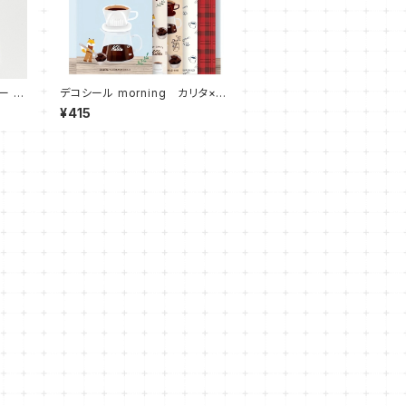
ー キ
デコシール morning カリタ×古
川紙工 キツネ
¥415