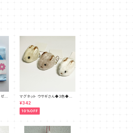
ーゼの
マグネット ウサギさん◆3色◆ブ
ラウン・ホワイト・ベージュ
¥342
10%OFF