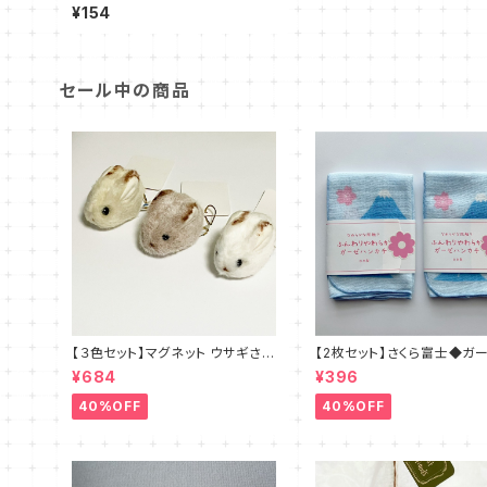
da
¥154
セール中の商品
【３色セット】マグネット ウサギさん
【2枚セット】さくら富士◆ガ
◆ブラウン・ホワイト・ベージュ
ハンカチ 日本製
¥684
¥396
40%OFF
40%OFF