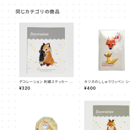
同じカテゴリの商品
デコレーション 刺繍ステッカー キ
キツネのししゅうワッペン シ
ツネ 鉛筆
刺繍
¥320
¥400