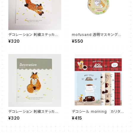
デコレーション 刺繍ステッカー
mofusand 透明マスキングテ
キツネ ジャンプ
ープ きつねにゃん
¥320
¥550
デコレーション 刺繍ステッカー
デコシール morning カリタ×
キツネ かしこまりポーズ
古川紙工 キツネ
¥320
¥415