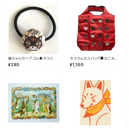
猫ちゃんのヘアゴム◆ネコと
ネコさんエコバッグ■なごみエ
鳥 Ｓサイズ
コショルダー 猫 ワイン色
¥280
¥1,100