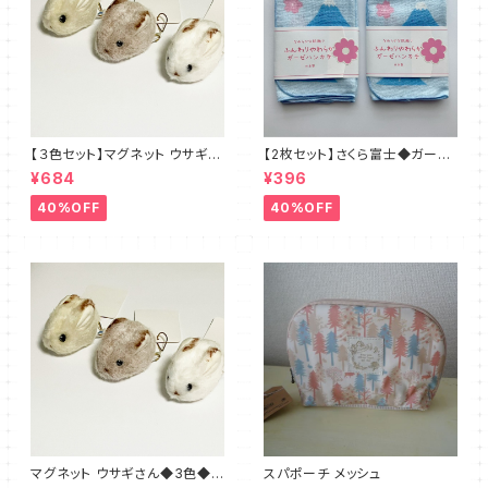
【３色セット】マグネット ウサギさ
【2枚セット】さくら富士◆ガーゼ
ん◆ブラウン・ホワイト・ベージ
のハンカチ 日本製
¥684
¥396
ュ
40%OFF
40%OFF
マグネット ウサギさん◆3色◆ブ
スパポーチ メッシュ