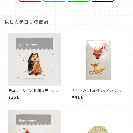
同じカテゴリの商品
デコレーション 刺繍ステッカー
キツネのししゅうワッペン シー
キツネ 鉛筆
ル 刺繍
¥320
¥400