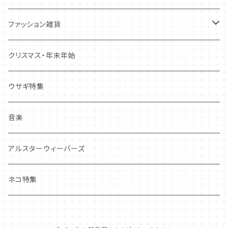
その他
マステ・ステッカー等
置物
ファッション雑貨
しおり・ブックマーク
布製品・ドイリー
キーホルダー・バッグチャーム
クリスマス・年末年始
その他
マグネット
アクセサリー
ウサギ特集
その他
ポーチ・バッグ
音楽
ギフトバッグ・巾着
ハンカチ・手拭い
アルスターウィーバーズ
その他
ネコ特集