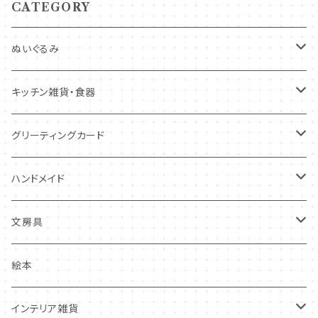
CATEGORY
ぬいぐるみ
キツネ
キッチン雑貨・食器
犬
コースター・布製品
グリーティングカード
その他
食器
バースデーカード
ハンドメイド
その他
多目的カード
ニードルフエルト
文房具
クリスマス・冬の季節
ワッペン
ノート・メモ・付箋
絵本
ポストカード
抜型、シリコンモールド
レターセット
インテリア雑貨