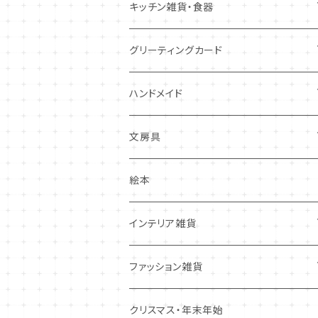
キツネ
キッチン雑貨・食器
犬
コースター・布製品
グリーティングカード
その他
食器
バースデーカード
ハンドメイド
その他
多目的カード
ニードルフエルト
文房具
クリスマス・冬の季節
ワッペン
ノート・メモ・付箋
絵本
ポストカード
抜型、シリコンモールド
レターセット
インテリア雑貨
その他
マステ・ステッカー等
置物
ファッション雑貨
しおり・ブックマーク
布製品・ドイリー
キーホルダー・バッグチャーム
クリスマス・年末年始