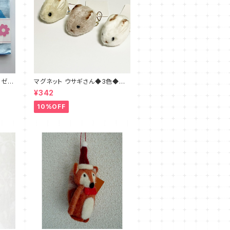
ーゼの
マグネット ウサギさん◆3色◆ブ
ラウン・ホワイト・ベージュ
¥342
10%OFF