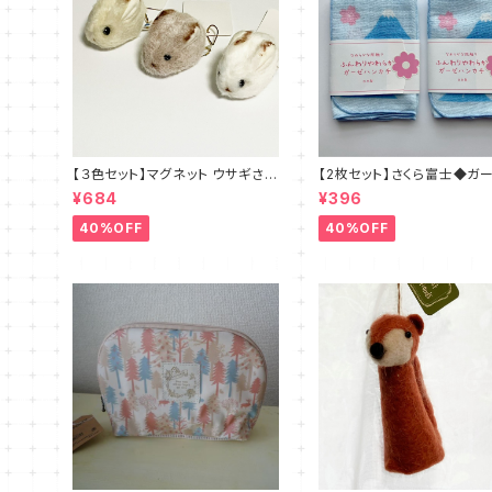
【３色セット】マグネット ウサギさん
【2枚セット】さくら富士◆ガ
◆ブラウン・ホワイト・ベージュ
ハンカチ 日本製
¥684
¥396
40%OFF
40%OFF