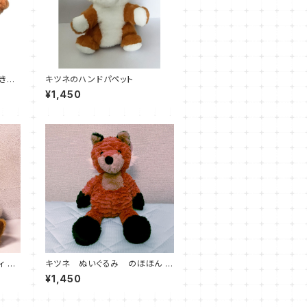
付き
キツネのハンドパペット
¥1,450
 フ
キツネ ぬいぐるみ のほほん き
T（メ
つねさん
¥1,450