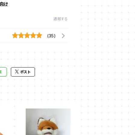
向け
通報する
(35)
E
ポスト