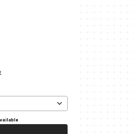
2
vailable