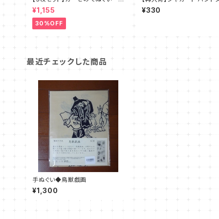
ェイスタオル 日本製
ル キツネ 【TOY TOY】
¥1,155
¥330
チ
30%OFF
最近チェックした商品
手ぬぐい◆鳥獣戯画
¥1,300