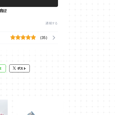
向け
通報する
(35)
E
ポスト