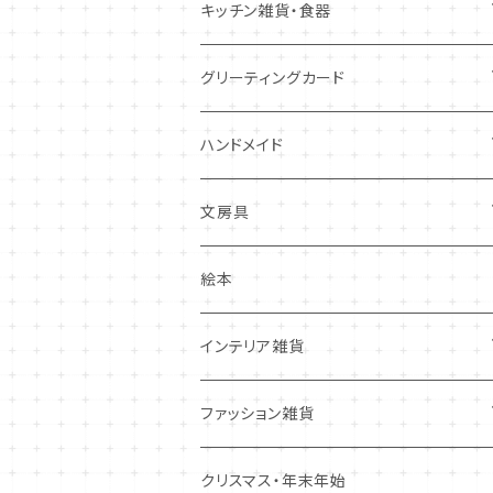
キツネ
キッチン雑貨・食器
犬
コースター・布製品
グリーティングカード
その他
食器
バースデーカード
ハンドメイド
その他
多目的カード
ニードルフエルト
文房具
クリスマス・冬の季節
ワッペン
ノート・メモ・付箋
絵本
ポストカード
抜型、シリコンモールド
レターセット
インテリア雑貨
その他
マステ・ステッカー等
置物
ファッション雑貨
しおり・ブックマーク
布製品・ドイリー
キーホルダー・バッグチャーム
クリスマス・年末年始