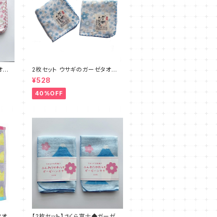
オ
2枚セット ウサギのガーゼタオ
チた
ル ハンカチたおる 日本製
¥528
40%OFF
タオ
【2枚セット】さくら富士◆ガーゼの