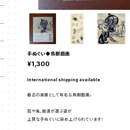
手ぬぐい◆鳥獣戯画
¥1,300
International shipping available
最古の漫画として有名な鳥獣戯画。
狐や兎、蛙達が遊ぶ姿が
上質な手ぬぐいに染め上げられています！