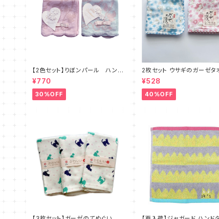
【2色セット】りぼンパール ハンカ
2枚セット ウサギのガーゼタ
チ タオル
ル ピンクとブルー ハンカ
¥770
¥528
おる 日本製
30%OFF
40%OFF
【3枚セット】ガーゼのてぬぐい フ
【再入荷】ジャガード ハンド