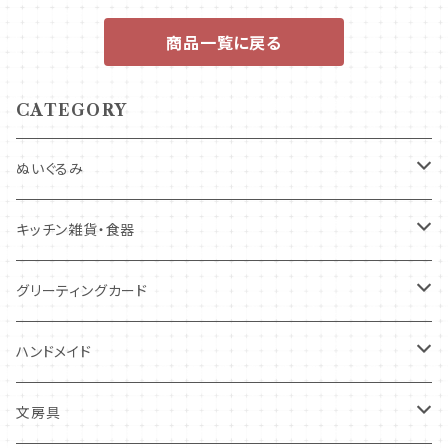
商品一覧に戻る
CATEGORY
ぬいぐるみ
キツネ
キッチン雑貨・食器
犬
コースター・布製品
グリーティングカード
その他
食器
バースデーカード
ハンドメイド
その他
多目的カード
ニードルフエルト
文房具