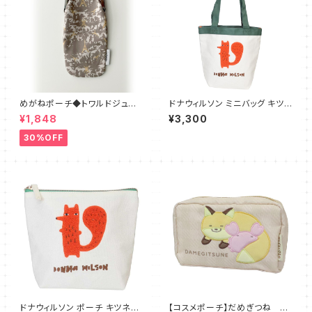
めがねポーチ◆トワルドジュイ
ドナウィルソン ミニバッグ キツ
＆エッフェル塔「LES INVASION
ネリスのシリル ミニトート
¥1,848
¥3,300
S EPHEMERES」
30%OFF
ドナウィルソン ポーチ キツネリ
【コスメポーチ】だめぎつね マ