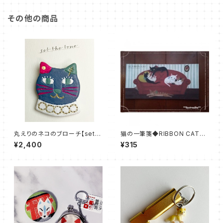
その他の商品
丸えりのネコのブローチ【set t
猫の一筆箋◆RIBBON CAT
he tone】
赤いソファー ネコ
¥2,400
¥315