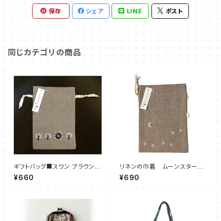
保存
シェア
LINE
ポスト
同じカテゴリの商品
ギフトバッグ■スワン ブラウン■
リネンの巾着 ムーンスター
巾着
ギフトバッグ
¥660
¥690