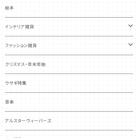
クリスマス・冬の季節
ワッペン
ノート・メモ・付箋
絵本
ポストカード
抜型、シリコンモールド
レターセット
インテリア雑貨
その他
マステ・ステッカー等
置物
ファッション雑貨
しおり・ブックマーク
布製品・ドイリー
キーホルダー・バッグチャーム
クリスマス・年末年始
その他
マグネット
アクセサリー
ウサギ特集
その他
ポーチ・バッグ
音楽
ギフトバッグ・巾着
ハンカチ・手拭い
アルスターウィーバーズ