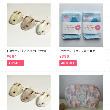
【３色セット】マグネット ウサギさ
【2枚セット】さくら富士◆ガーゼ
ん◆ブラウン・ホワイト・ベージ
のハンカチ 日本製
¥684
¥396
ュ
40%OFF
40%OFF