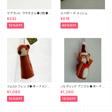
マグネット ウサギさん◆3色◆ブ
スパポーチ メッシュ
ラウン・ホワイト・ベージュ
¥342
¥616
10%OFF
60%OFF
フェルトフレンズ◆オーナメント
ノルディック アニマル◆オーナメ
フォックス
ント◆キツネ フェルト
¥1,080
¥1,260
10%OFF
10%OFF