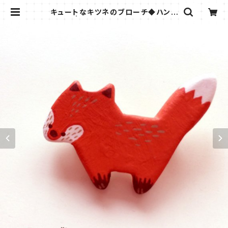
キュートなキツネのブローチ◆ハンド
メイド | きつねの雑貨屋さん＊ビスト
ロウシカ＊