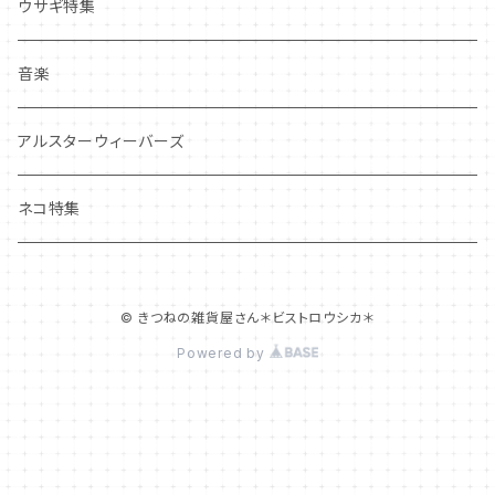
その他
マグネット
アクセサリー
ウサギ特集
その他
ポーチ・バッグ
音楽
ギフトバッグ・巾着
ハンカチ・手拭い
アルスターウィーバーズ
その他
ネコ特集
© きつねの雑貨屋さん＊ビストロウシカ＊
Powered by