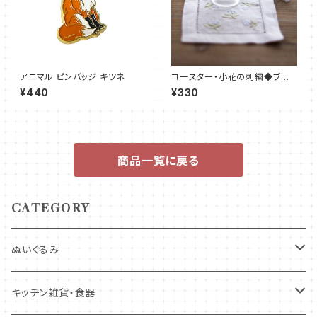
アニマル ピンバッジ キツネ
コースター・小花の刺繍◆ブル
ー/ピンク 2色
¥440
¥330
商品一覧に戻る
CATEGORY
ぬいぐるみ
キツネ
キッチン雑貨・食器