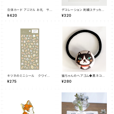
立体カード アニマル お礼 サン
デコレーション 刺繍ステッカー
キューカード Thank You
キツネ かしこまりポーズ
¥420
¥320
キツネのミニシール クワイエ
猫ちゃんのヘアゴム◆黒ネコ
ットライフミニステッカー フォッ
Ｓサイズ
¥275
¥280
クス