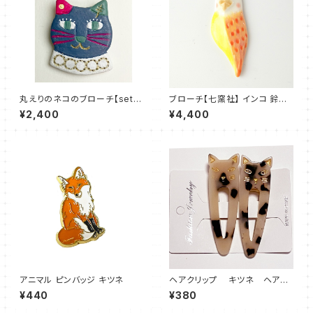
丸えりのネコのブローチ【set t
ブローチ【七窯社】 インコ 鈴木
he tone】
タイル店 美濃焼 【日本製】
¥2,400
¥4,400
アニマル ピンバッジ キツネ
ヘアクリップ キツネ ヘアア
クセサリー ベージュ系
¥440
¥380