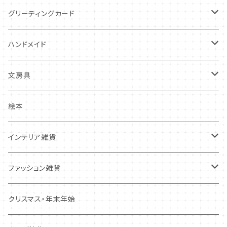
犬
コースター・布製品
グリーティングカード
その他
食器
バースデーカード
ハンドメイド
その他
多目的カード
ニードルフエルト
文房具
クリスマス・冬の季節
ワッペン
ノート・メモ・付箋
絵本
ポストカード
抜型、シリコンモールド
レターセット
インテリア雑貨
その他
マステ・ステッカー等
置物
ファッション雑貨
しおり・ブックマーク
布製品・ドイリー
キーホルダー・バッグチャーム
クリスマス・年末年始