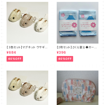
【３色セット】マグネット ウサギさ
【2枚セット】さくら富士◆ガーゼ
ん◆ブラウン・ホワイト・ベージ
のハンカチ 日本製
¥684
¥396
ュ
40%OFF
40%OFF