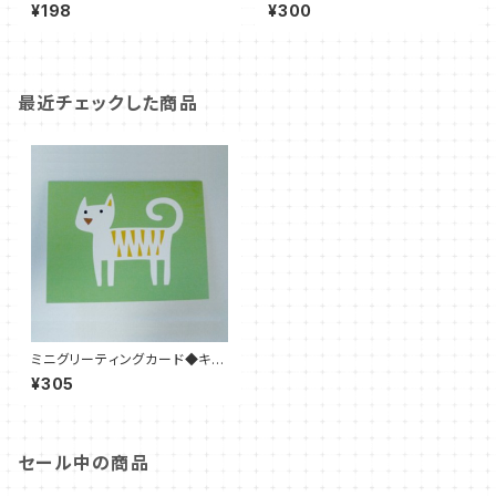
ネ 絵はがき
ングカード◆Summer Forest
¥198
¥300
◆夏の森まどろむキツネと動物
たち◆多目的カード
最近チェックした商品
ミニグリーティングカード◆キャ
ット◆Benth&Lotta
¥305
セール中の商品