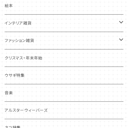
クリスマス・冬の季節
ワッペン
ノート・メモ・付箋
絵本
ポストカード
抜型、シリコンモールド
レターセット
インテリア雑貨
その他
マステ・ステッカー等
置物
ファッション雑貨
しおり・ブックマーク
布製品・ドイリー
キーホルダー・バッグチャーム
クリスマス・年末年始
その他
マグネット
アクセサリー
ウサギ特集
その他
ポーチ・バッグ
音楽
ギフトバッグ・巾着
ハンカチ・手拭い
アルスターウィーバーズ
その他
ネコ特集