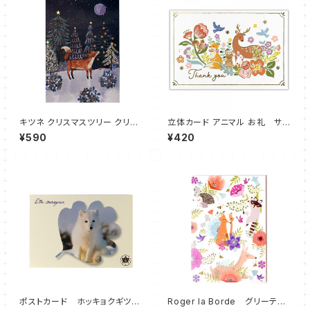
キツネ クリスマスツリー クリス
立体カード アニマル お礼 サン
マスカード 山のツリー Lodest
キューカード Thank You
¥590
¥420
ar Standard Christmas Car
d Roger la Borde 英国
ポストカード ホッキョクギツ
Roger la Borde グリーティ