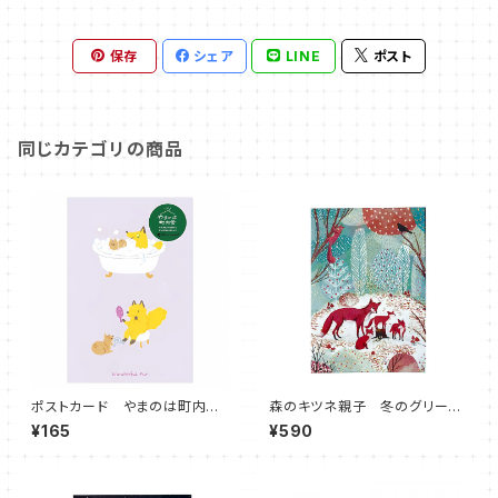
保存
シェア
LINE
ポスト
同じカテゴリの商品
ポストカード やまのは町内会
森のキツネ親子 冬のグリーテ
美容 キツネ リス
ィングカード クリスマス Ro
¥165
¥590
ger la Borde 英国