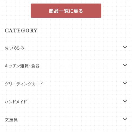
商品一覧に戻る
CATEGORY
ぬいぐるみ
キツネ
キッチン雑貨・食器
犬
コースター・布製品
グリーティングカード
その他
食器
バースデーカード
ハンドメイド
その他
多目的カード
ニードルフエルト
文房具