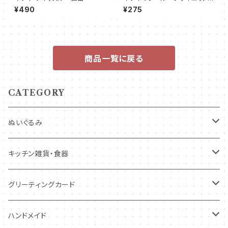
イフステッカー
¥490
¥275
商品一覧に戻る
CATEGORY
ぬいぐるみ
キツネ
キッチン雑貨・食器
犬
コースター・布製品
グリーティングカード
その他
食器
バースデーカード
ハンドメイド