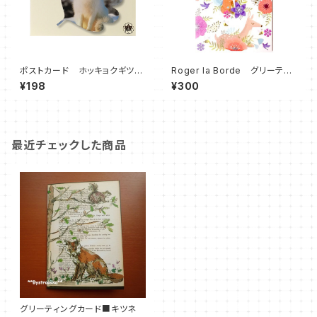
ポストカード ホッキョクギツ
Roger la Borde グリーティ
ネ 絵はがき
ングカード◆Summer Forest
¥198
¥300
◆夏の森まどろむキツネと動物
たち◆多目的カード
最近チェックした商品
グリーティングカード■キツネ