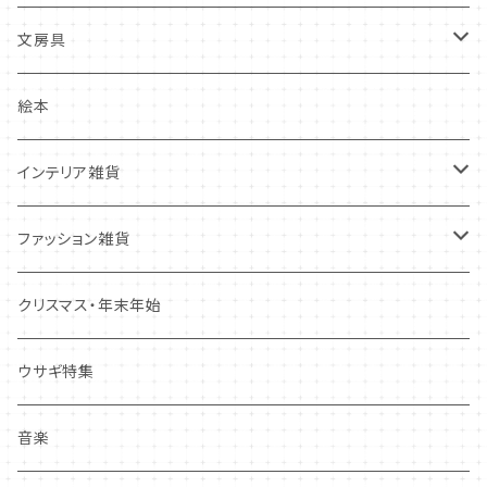
その他
多目的カード
ニードルフエルト
文房具
クリスマス・冬の季節
ワッペン
ノート・メモ・付箋
絵本
ポストカード
抜型、シリコンモールド
レターセット
インテリア雑貨
その他
マステ・ステッカー等
置物
ファッション雑貨
しおり・ブックマーク
布製品・ドイリー
キーホルダー・バッグチャーム
クリスマス・年末年始
その他
マグネット
アクセサリー
ウサギ特集
その他
ポーチ・バッグ
音楽