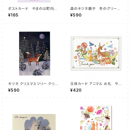
ポストカード やまのは町内会
森のキツネ親子 冬のグリーテ
美容 キツネ リス
ィングカード クリスマス Ro
¥165
¥590
ger la Borde 英国
キツネ クリスマスツリー クリス
立体カード アニマル お礼 サン
マスカード 山のツリー Lodest
キューカード Thank You
¥590
¥420
ar Standard Christmas Car
d Roger la Borde 英国