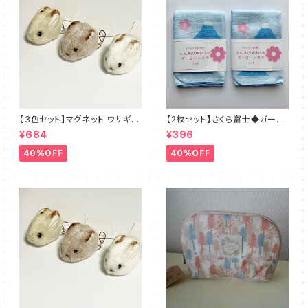
【３色セット】マグネット ウサギさ
【2枚セット】さくら富士◆ガーゼ
ん◆ブラウン・ホワイト・ベージ
のハンカチ 日本製
¥684
¥396
ュ
40%OFF
40%OFF