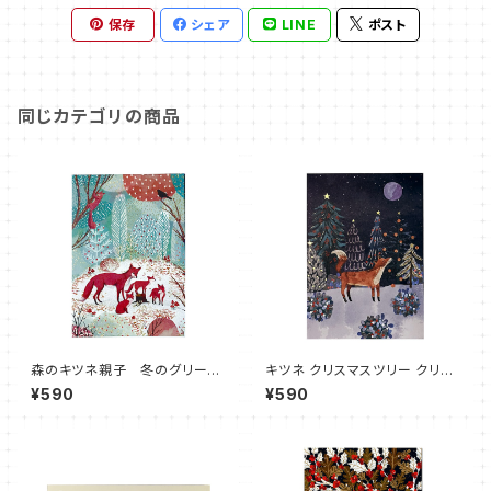
保存
シェア
LINE
ポスト
同じカテゴリの商品
森のキツネ親子 冬のグリーテ
キツネ クリスマスツリー クリス
ィングカード クリスマス Ro
マスカード 山のツリー Lodest
¥590
¥590
ger la Borde 英国
ar Standard Christmas Car
d Roger la Borde 英国