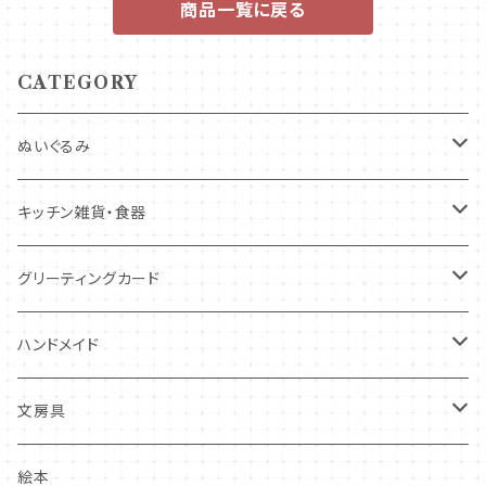
商品一覧に戻る
CATEGORY
ぬいぐるみ
キツネ
キッチン雑貨・食器
犬
コースター・布製品
グリーティングカード
その他
食器
バースデーカード
ハンドメイド
その他
多目的カード
ニードルフエルト
文房具
クリスマス・冬の季節
ワッペン
ノート・メモ・付箋
絵本