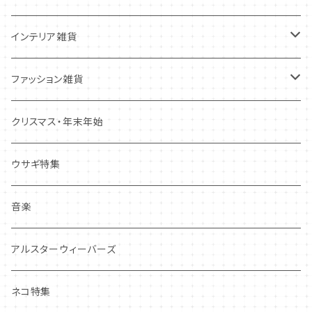
ポストカード
抜型、シリコンモールド
レターセット
インテリア雑貨
その他
マステ・ステッカー等
置物
ファッション雑貨
しおり・ブックマーク
布製品・ドイリー
キーホルダー・バッグチャーム
クリスマス・年末年始
その他
マグネット
アクセサリー
ウサギ特集
その他
ポーチ・バッグ
音楽
ギフトバッグ・巾着
ハンカチ・手拭い
アルスターウィーバーズ
その他
ネコ特集