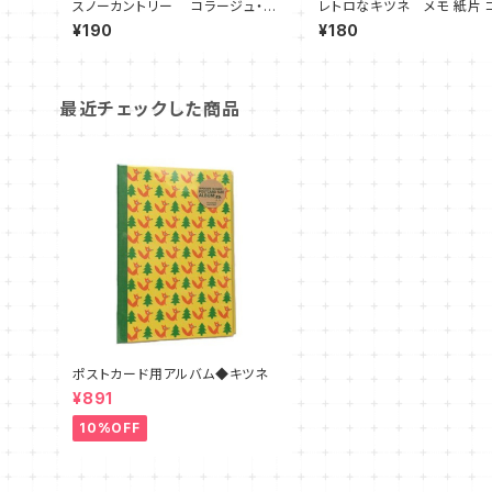
スノーカントリー コラージュ・デ
レトロなキツネ メモ 紙片 
コレーション素材 Snow Fox a
ジュ用 30枚
¥190
¥180
nd Girl
最近チェックした商品
ポストカード用アルバム◆キツネ
¥891
10%OFF