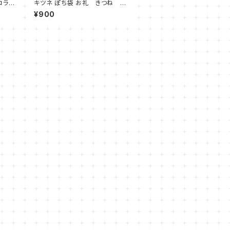
コラー
キツネ ぽち袋 お礼 きつね ポ
チ袋
¥900