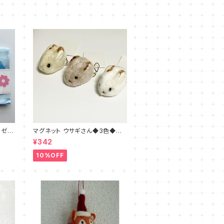
ーゼの
マグネット ウサギさん◆3色◆ブ
ラウン・ホワイト・ベージュ
¥342
10%OFF