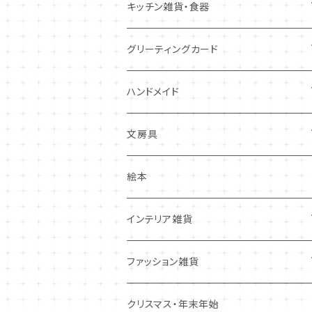
キツネ
キッチン雑貨・食器
犬
コースター・布製品
グリーティングカード
その他
食器
バースデーカード
ハンドメイド
その他
多目的カード
ニードルフエルト
文房具
クリスマス・冬の季節
ワッペン
ノート・メモ・付箋
絵本
ポストカード
抜型、シリコンモールド
レターセット
インテリア雑貨
その他
マステ・ステッカー等
置物
ファッション雑貨
しおり・ブックマーク
布製品・ドイリー
キーホルダー・バッグチャーム
クリスマス・年末年始