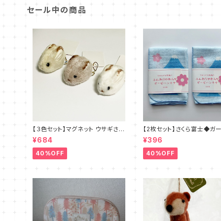
セール中の商品
【３色セット】マグネット ウサギさん
【2枚セット】さくら富士◆ガ
◆ブラウン・ホワイト・ベージュ
ハンカチ 日本製
¥684
¥396
40%OFF
40%OFF