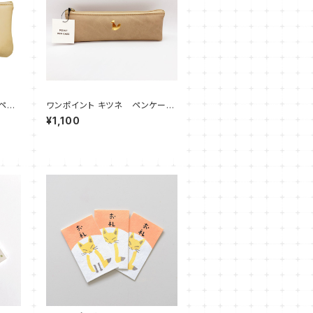
ワンポイント キツネ ペンケース
箔押し
¥1,100