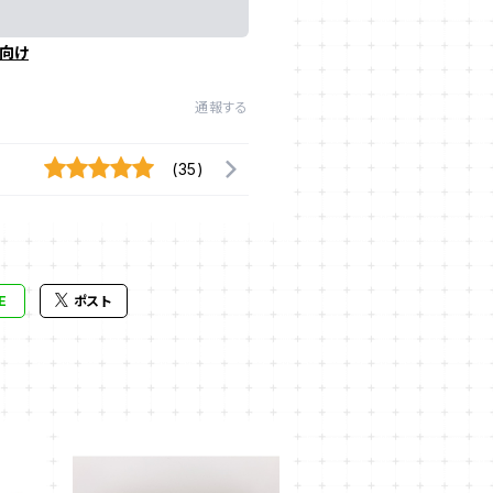
向け
通報する
(35)
E
ポスト