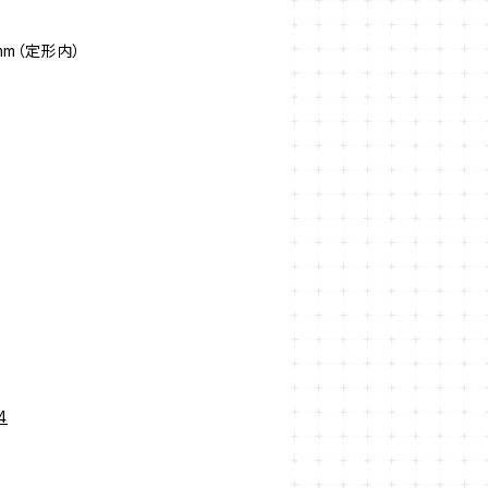
mm（定形内）
4