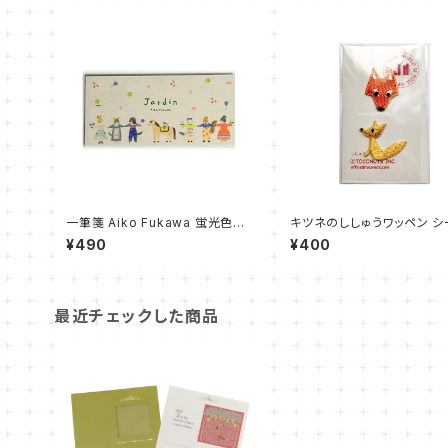
一筆箋 Aiko Fukawa 蛍光色使
キツネのししゅうワッペン シ
用 Jardin 美濃和紙
刺繍
¥490
¥400
最近チェックした商品