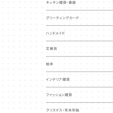
キツネ
キッチン雑貨・食器
犬
コースター・布製品
グリーティングカード
その他
食器
バースデーカード
ハンドメイド
その他
多目的カード
ニードルフエルト
文房具
クリスマス・冬の季節
ワッペン
ノート・メモ・付箋
絵本
ポストカード
抜型、シリコンモールド
レターセット
インテリア雑貨
その他
マステ・ステッカー等
置物
ファッション雑貨
しおり・ブックマーク
布製品・ドイリー
キーホルダー・バッグチャーム
クリスマス・年末年始