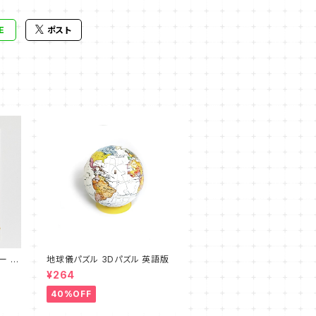
E
ポスト
ー キ
地球儀パズル 3Dパズル 英語版
¥264
40%OFF