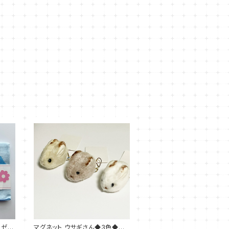
ーゼの
マグネット ウサギさん◆3色◆ブ