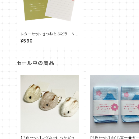
レターセット きつねとぶどう Na
ffy
¥590
セール中の商品
【３色セット】マグネット ウサギさん
【2枚セット】さくら富士◆ガ