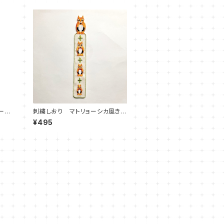
ール
刺繍しおり マトリョーシカ風きつ
ね 栞
¥495