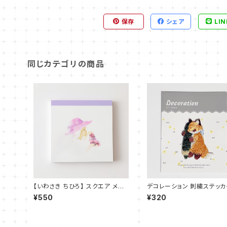
保存
シェア
LIN
同じカテゴリの商品
【いわさき ちひろ】 スクエア メモ
デコレーション 刺繍ステッカ
パッド
ツネ 鉛筆
¥550
¥320