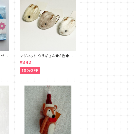
ーゼの
マグネット ウサギさん◆3色◆ブ
ラウン・ホワイト・ベージュ
¥342
10%OFF