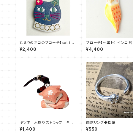
丸えりのネコのブローチ【set th
ブローチ【七窯社】 インコ 
e tone】
イル店 美濃焼 【日本製】
¥2,400
¥4,400
キツネ 木彫り ストラップ キー
肉球リング◆指輪
ホルダー 狐
¥1,400
¥550