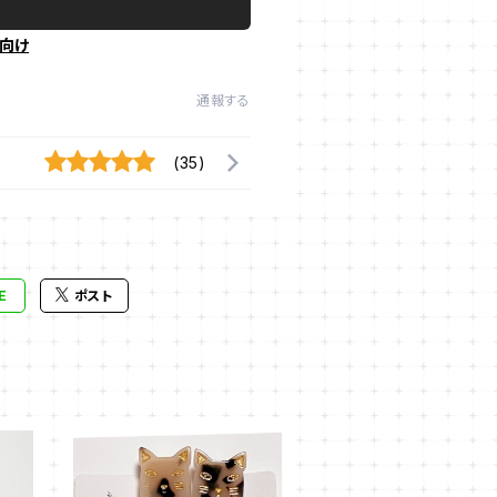
向け
通報する
(35)
E
ポスト