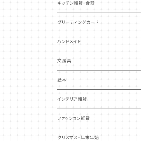
キツネ
キッチン雑貨・食器
犬
コースター・布製品
グリーティングカード
その他
食器
バースデーカード
ハンドメイド
その他
多目的カード
ニードルフエルト
文房具
クリスマス・冬の季節
ワッペン
ノート・メモ・付箋
絵本
ポストカード
抜型、シリコンモールド
レターセット
インテリア雑貨
その他
マステ・ステッカー等
置物
ファッション雑貨
しおり・ブックマーク
布製品・ドイリー
キーホルダー・バッグチャーム
クリスマス・年末年始