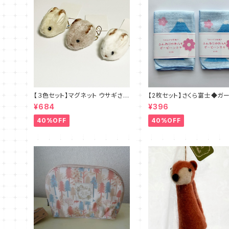
【３色セット】マグネット ウサギさん
【2枚セット】さくら富士◆ガ
◆ブラウン・ホワイト・ベージュ
ハンカチ 日本製
¥684
¥396
40%OFF
40%OFF