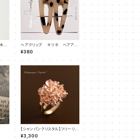
鈴木タ
ヘアクリップ キツネ ヘアアク
セサリー ベージュ系
¥380
【シャンパンクリスタル】フリーリン
グ
¥3,300